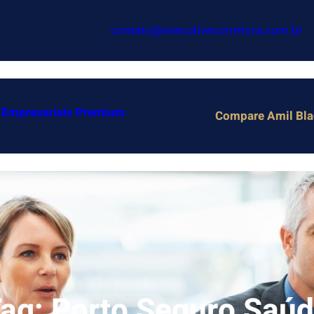
contato@executivecorretora.com.br
 Empresariais Premium
Compare Amil Blac
Tag:
Porto Seguro Saú