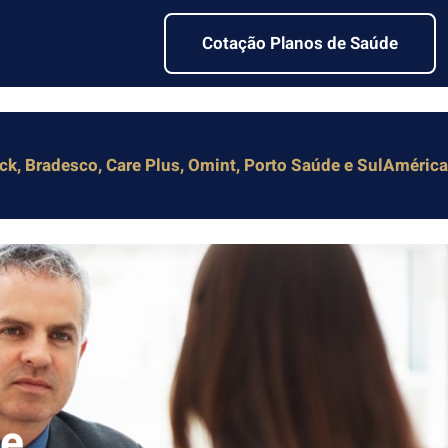
Cotação Planos de Saúde
k, Bradesco, Care Plus, Omint, Porto Saúde e SulAmérica
de