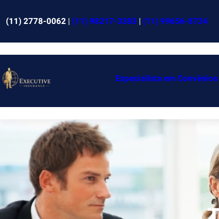
Pular
para
(11) 2778-0062
|
(11) 98217-3383
|
(11) 99656-8724
o
conteúdo
Especialista em Convênios