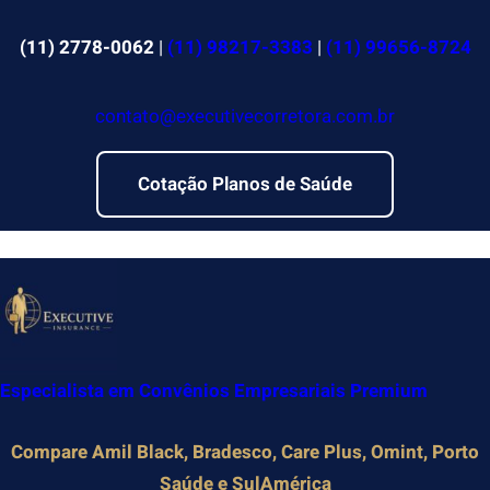
Pular
para
(11) 2778-0062
|
(11) 98217-3383
|
(11) 99656-8724
o
conteúdo
contato@executivecorretora.com.br
Cotação Planos de Saúde
Especialista em Convênios Empresariais Premium
Compare Amil Black, Bradesco, Care Plus, Omint, Porto
Saúde e SulAmérica