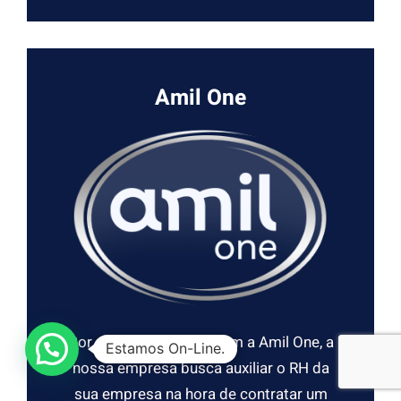
Amil One
Por meio da parceria com a Amil One, a
Estamos On-Line.
nossa empresa busca auxiliar o RH da
sua empresa na hora de contratar um