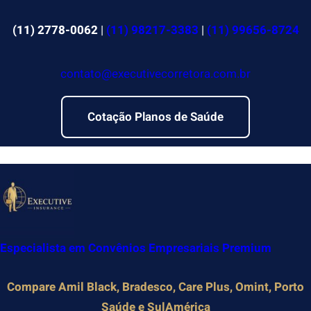
Pular
para
(11) 2778-0062
|
(11) 98217-3383
|
(11) 99656-8724
o
conteúdo
contato@executivecorretora.com.br
Cotação Planos de Saúde
Especialista em Convênios Empresariais Premium
Compare Amil Black, Bradesco, Care Plus, Omint, Porto
Saúde e SulAmérica