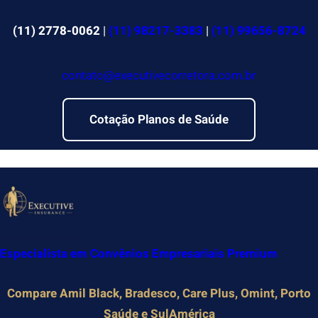
Pular
para
(11) 2778-0062
|
(11) 98217-3383
|
(11) 99656-8724
o
conteúdo
contato@executivecorretora.com.br
Cotação Planos de Saúde
Especialista em Convênios Empresariais Premium
Compare Amil Black, Bradesco, Care Plus, Omint, Porto
Saúde e SulAmérica