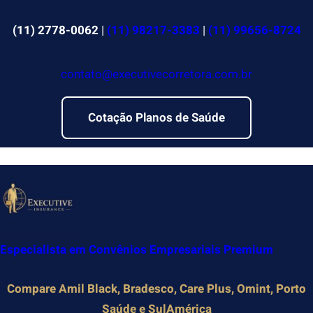
Pular
para
(11) 2778-0062
|
(11) 98217-3383
|
(11) 99656-8724
o
conteúdo
contato@executivecorretora.com.br
Cotação Planos de Saúde
Especialista em Convênios Empresariais Premium
Compare Amil Black, Bradesco, Care Plus, Omint, Porto
Saúde e SulAmérica