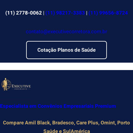
Pular
para
(11) 2778-0062
|
(11) 98217-3383
|
(11) 99656-8724
o
conteúdo
contato@executivecorretora.com.br
Cotação Planos de Saúde
Especialista em Convênios Empresariais Premium
Compare Amil Black, Bradesco, Care Plus, Omint, Porto
Saúde e SulAmérica