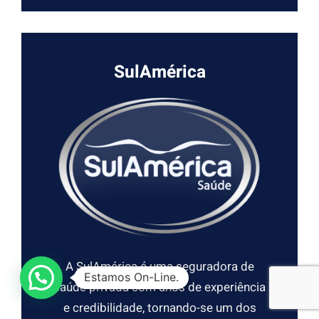
SulAmérica
A SulAmérica é uma seguradora de
Estamos On-Line.
saúde privada com anos de experiência
e credibilidade, tornando-se um dos