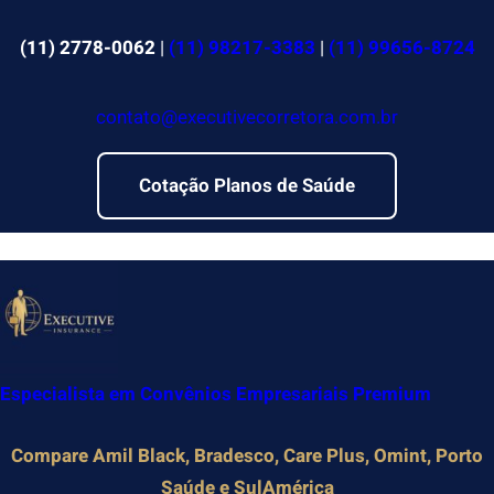
Pular
para
(11) 2778-0062
|
(11) 98217-3383
|
(11) 99656-8724
o
conteúdo
contato@executivecorretora.com.br
Cotação Planos de Saúde
Especialista em Convênios Empresariais Premium
Compare Amil Black, Bradesco, Care Plus, Omint, Porto
Saúde e SulAmérica